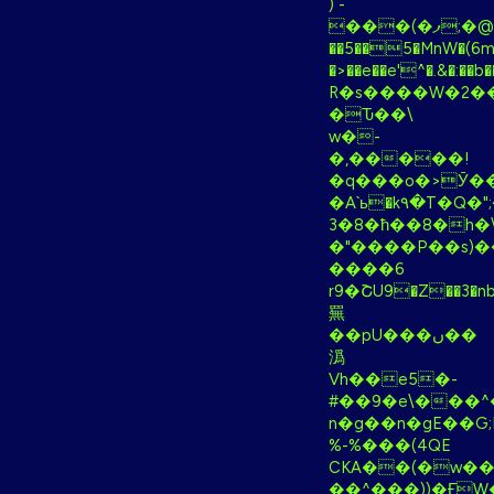
) -
���(�ފ;�@Y��8�BE/
��5��5�MnW�(6m�
�>��e��e'^�.&�:��
R�s����W�2�
�Ԏ��\
w�-
�,�����!
�q���o�>Ӯ�
�A`ь�k٩�T�Q�";�_?
3�8�ћ��8�h�\
�"����P��s)�
����6
r9�ՇU9�Z��3�nb]
䍢
��pU���ں��
潙
Vh��e5�-
#��9�e\���^
n�g��n�gE��
%-%���(4QE
CKA��(�w
��^���))�Ӻ