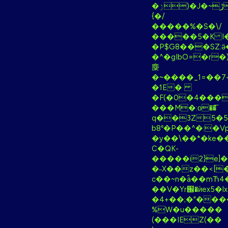
�ۯ)�J�~ܼڑȌ�o3�}+
{�/
�����%�S�\/
�����5�K I����
�P$G8���SZ:ӛ
�^�gIbO=�r
麋
�~����_1=��7+4g��z�J��+X��,M˅އ�W]G�nˤ��s��_�K,
�1E�
�F(�0�4���4����4Q
���M�:ο��͞
q��3Z5�5
b8º�P��^�:�
�y��\��*�ke��X
C�QK-
�����i2}e]�
�˶X��z��<[
c��~n�ǟ��mЋ4
��V�Yr֌�ѝex5�
�4+��;�"���
%W�u�����
(���IEZ(��