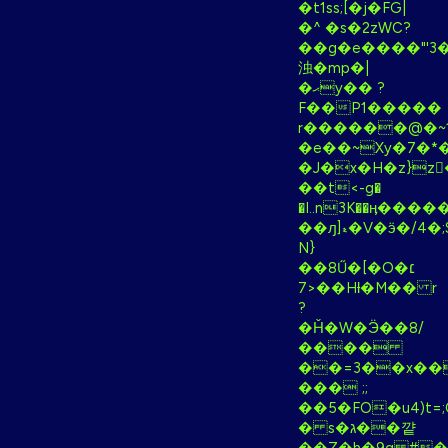
�t1ss;[�j�FG|
�^ �s�2zWC?
��g�e����"'3
浊�mp�|
�ޙy�� ?
F��P1�����
r������@�~
�e��~Xy�7�*�
�J�x�H�z}z
��t<-g�
�I..n3K��ӊ����
��ԓ]ޑ�V�ӭ�/4�;S{Q�'�B^?
N}
��8Ű�[�O�׆
�<7�Hƚ�M�� r
?
�Ȟ�W�Ӭ��8/
����
��=3��x��
��� ;;
��5�FO�u4)t=
� s�ג��꺝