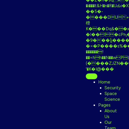
��Z�h�9q #��ڻ]�>��iv�r
�i���t&H�n�R�UԂi
��5�-
����DU+
橬
K���Dq&��x
�I��I�cPԦ
�9���|j����wL���t}:'e���nN;ן+m`}k�^1�����ʹV�on
�=�P����s%���
������!
��=hh��N��wPIފ;�R�Q@����(��Z)
(����ZJZN��QI
'�K�I@���
Home
Security
Space
Science
Pages
About
Us
Our
Team