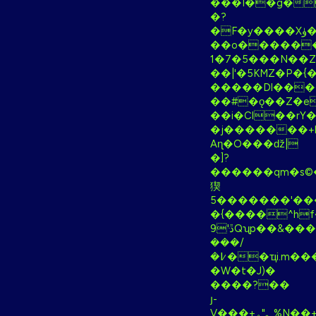
���I��g�
�?
�F�y����Xۈ�x�6��l�A�
��o������_
�5�7�1��N��Zη)1y������tQW���n�|
��|'�5KMZ�P�
�����Dl���
��#�ǫ��Z�e
��i�Cl��rY
�j�������+
Aɳ�O���ǆ|
�]?
������qm�s©
猰
5�������'
�{����^hf
9'ּڐQʯp��&����v�q4�9ܑ����
���/
�߇��ҵi.m����"���##-
�W�t�J)�
����?��
յ-
V���+؂"ۅ%N��+�����C����1�H�����t��t�wcRh��_�����5�����/