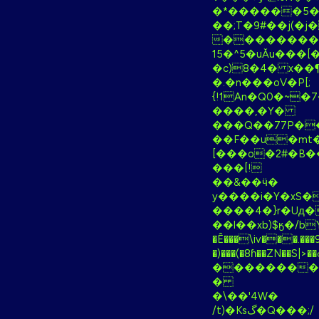
�*������5�
��;T�9#��j(�
���������cڗ��s���ݧ��6h,����[�vD�W<���+�l5j�]xw
15�^5�uǍu���[�
�c)8�4� x��
�.�n���oV�P[;
{!1An�Q0�~�7��V
����,�Y�
���Q��77P�
��F��u�mt�
[���o�2#�B��
���[!
��&��ӵ�
y����i�Y�xS�
����4�}r�Uд�hKid�l����ـ��g�:�6���i�Y��B��W>ƻ���r˦i��
��l��xb)$ӄ�/bY
�Ê���\iv���.���
�)���(�8ɦ��ZN��S|>��ߋ�Ԭ������ZyK��ʶ�c<�͗�����#,W Dd|
��������k�
�
�\��'4W�
/t)�Ksگ�Q���;/