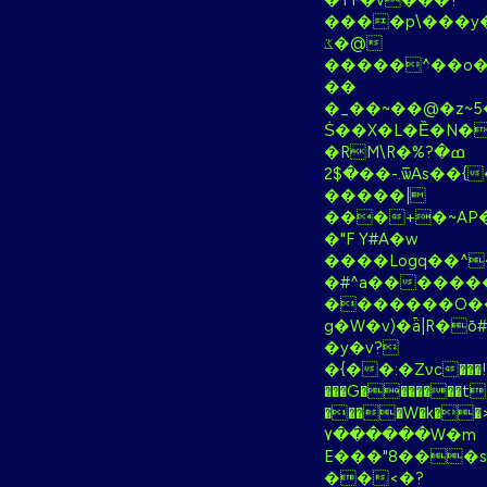
�TF�v���?
����p\���y�
ػ�@
�����^��o�V
��
�_��~��@�z~
Ṡ��X�L�Ȅ�N�
�RM\R�%ߘ�?
�2$��-.ѿΑs��{��K��>����mwo���J�Q��Ex��G��a�ϓ�
�����|
�"F Y#A�w
����Logq��^
�#^a�����
�������O�
g�W�v)�ǟ|R�ō
�y�v?
�{��:�Zνc���!D
���G�������t3
����W�k��>
٧������W�m
E���"8���
��<�?