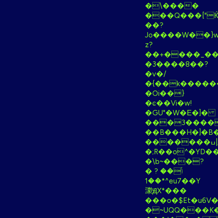
�\����
���Q���["Ќ
��?
Jo����W��}w
z?
��+����_��
�3����8��?
�v�/
�{��k�����
�Oi��}
�ͼ��Vi�w!
�GU"�W�Е�]�
���3����mbF�
��B���H�]�B
�������ߎ|/
�;R��o^�YD�
�\b~���?
� ݴ�� ?
^*��1eu7��Y
㶙ԬX*���
���o�$Et�u6V�
�~UQQ���K