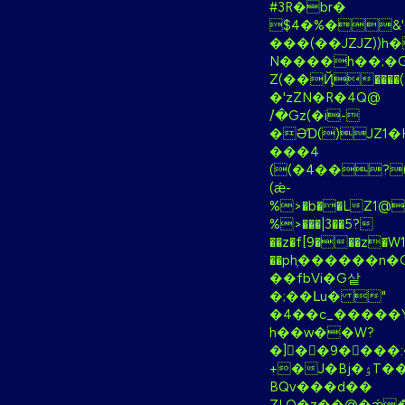
#3R�br�
$4�%�&
���(��JZJZ))h�
N����h��;�G
Z(��Ҋ����(
�'zZN�R�4Q@
߭/�Gz(�i-
�ƏƊ()JZ1�H
���4
((�4��?(
(ǽ-
%>�b��LZ1@
%>���|3��5?
��z�f[9���z�W1�
��phֶ������n
��fbVi�G샅
�;��Լu� "
�4��c_�����
h��w��W?
�]�ّ�9����:
+�J�Bj�ۉT��c�:֪�v�d�~t��˰26���u��'���e�Vg�.���&Ǩ�U\}k
BQv���d��