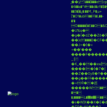
�̺�ÿ \���]���e(cp�'������jۉ�3^������n���OԭlM�+��Y�n$q��[���+]�Oogw}wm�Z�1O
�4��a�^#��d�zf�$�
��3�]�¿�:��M_P�,u+
['�O1�ub���L��-
�'�
O�����[�E��O�&OؿĈ����I
�U%q�
�g�[�dZ��Zō�
��)ϵ����|I�C
��J=�{�+
<��'���
����F�����
_:|
�K_����xw] 
�͕���[�[�7�|
��Z��0y8�Y�
��g������
�=ਐ��苉
�����W��
��
�,����L�޽�഍��J�M<0Ϩ�|
�s�W|K��X�E