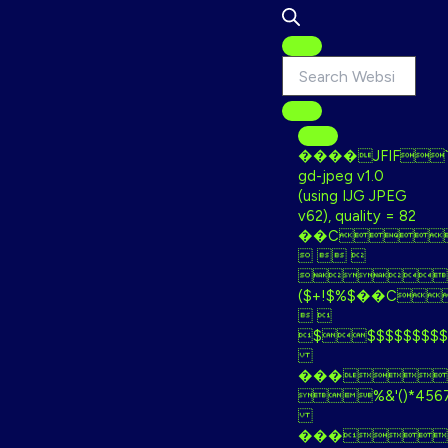
����JFIF``
gd-jpeg v1.0
(using IJG JPEG
v62), quality = 82
��C
  

($+!$%$��C
 
$$$$$$$$$
���
%&'()*
���